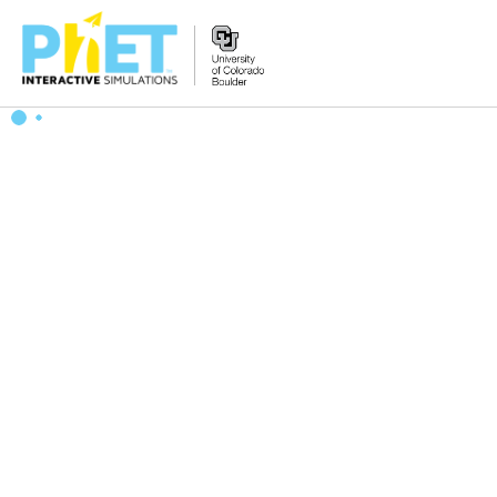
PhET
વેબસાઇટ
શોધો