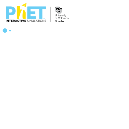
PhET
વેબસાઇટ
શોધો