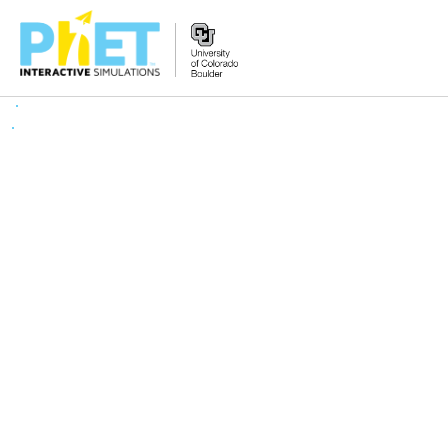
PhET
વેબસાઇટ
શોધો