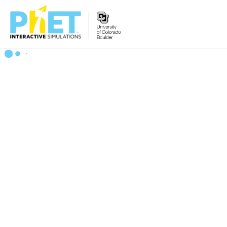
PhET
વેબસાઇટ
શોધો