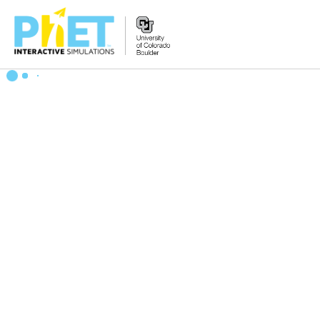
PhET
વેબસાઇટ
શોધો