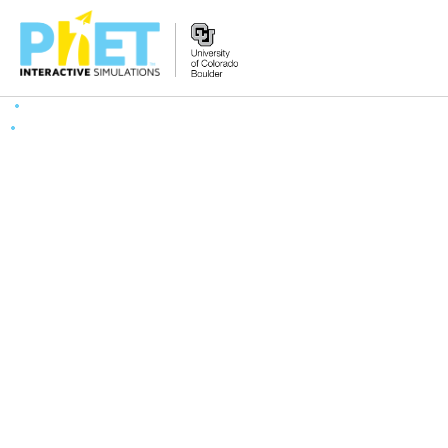
PhET
વેબસાઇટ
શોધો