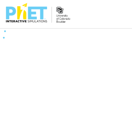
PhET
વેબસાઇટ
શોધો