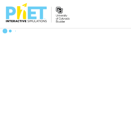
PhET
વેબસાઇટ
શોધો