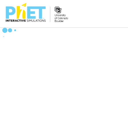
PhET
વેબસાઇટ
શોધો