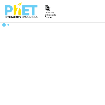
PhET
વેબસાઇટ
શોધો