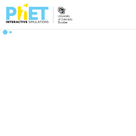
PhET
વેબસાઇટ
શોધો