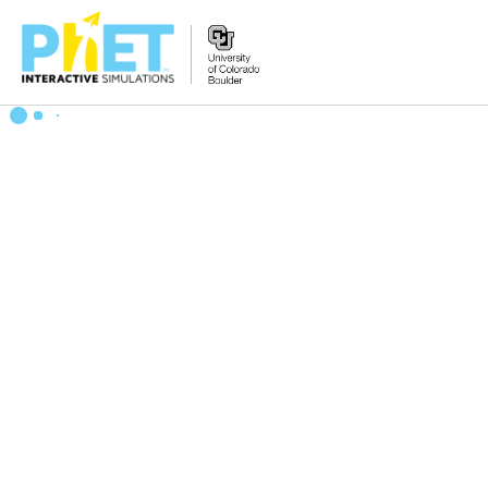
PhET
વેબસાઇટ
શોધો