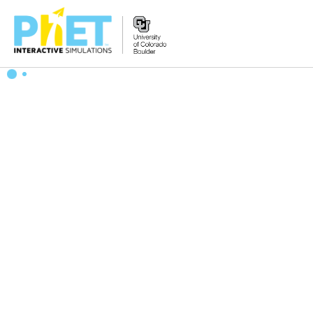
PhET
વેબસાઇટ
શોધો