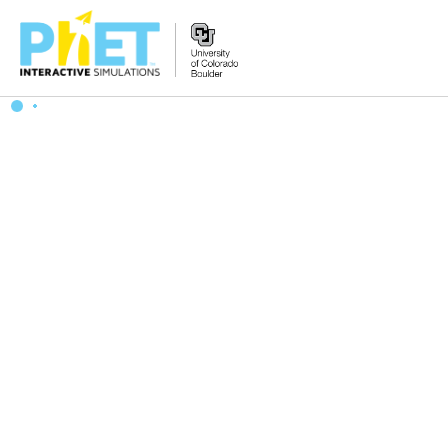
PhET
વેબસાઇટ
શોધો