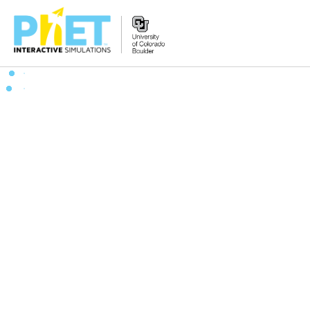
PhET
વેબસાઇટ
શોધો