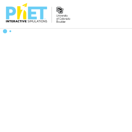
PhET
વેબસાઇટ
શોધો