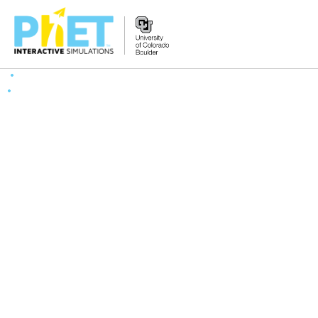
PhET
વેબસાઇટ
શોધો