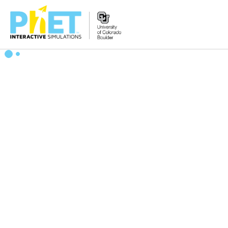
PhET
વેબસાઇટ
શોધો