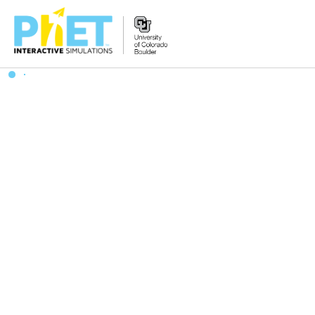
PhET
વેબસાઇટ
શોધો