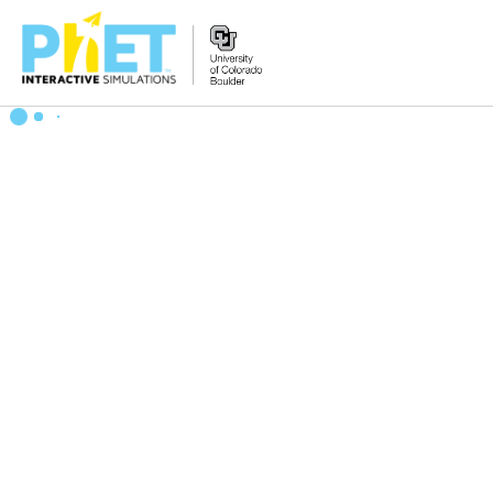
PhET
વેબસાઇટ
શોધો