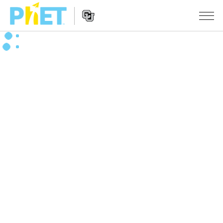
PhET
વેબસાઇટ
શોધો
Website
સિમ્યુલેશન્સ
Navigation
બધા સિમ્સ
STUDIO
ભૌતિકવિજ્ઞાન
About Studio
ભણાવવું
ગણિત
Customizable Sims
એક્ટિવિટીઝ બ્રાઉઝ કરો
સંશોધન
રસાયણવિજ્ઞાન
Start a Free Trial
તમારી એક્ટિવિટીઝ શેર કરો
પહેલ
અર્થ સાયન્સ
Purchase a License
Activity Contribution Guidelines
ઇંકલુઝિવ ડિઝાઇન
સાઇન ઇન કરો / નોંધણી કરો
બાયોલોજી
વર્ચ્યુઅલ વર્કશોપ્સ
PhET ગ્લોબલ
સાઇન ઇન કરો / નોંધણી કરો
ભાષાંતરીત સિમ્સ
Professional Learning with PhET
Data Fluency