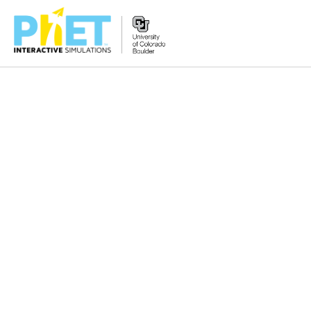
PhET
વેબસાઇટ
શોધો