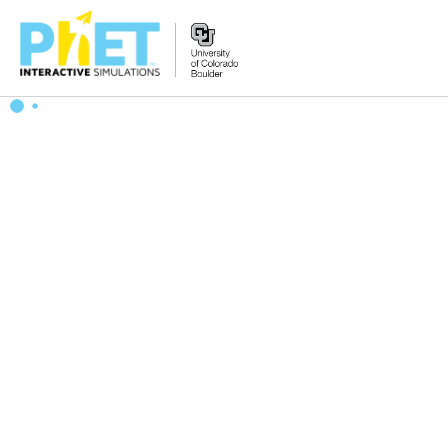
PhET
વેબસાઇટ
શોધો