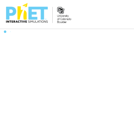
PhET
વેબસાઇટ
શોધો