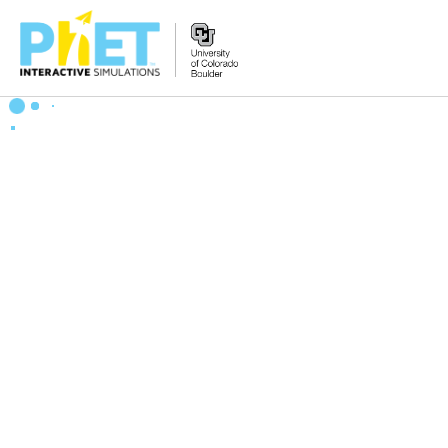
PhET
વેબસાઇટ
શોધો