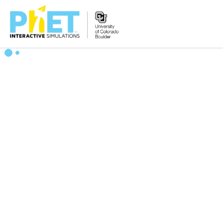
PhET
વેબસાઇટ
શોધો