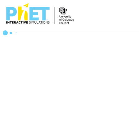
PhET
વેબસાઇટ
શોધો