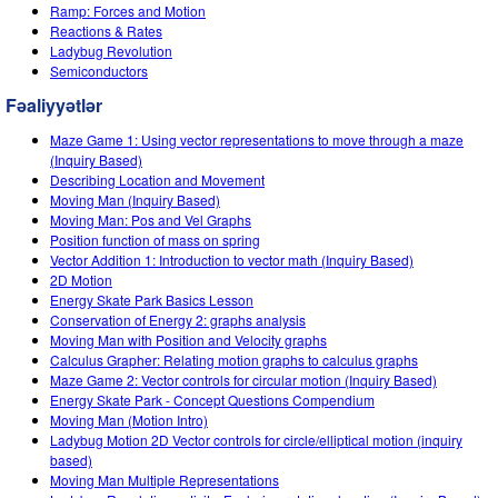
Customizable Sims
Teaching with PhET
Ramp: Forces and Motion
DEIB in STEM Ed
Reactions & Rates
Ladybug Revolution
SceneryStack OSE
Semiconductors
Impact Report
Fəaliyyətlər
Maze Game 1: Using vector representations to move through a maze
(Inquiry Based)
Describing Location and Movement
Moving Man (Inquiry Based)
Moving Man: Pos and Vel Graphs
Position function of mass on spring
Vector Addition 1: Introduction to vector math (Inquiry Based)
2D Motion
Energy Skate Park Basics Lesson
Conservation of Energy 2: graphs analysis
Moving Man with Position and Velocity graphs
Calculus Grapher: Relating motion graphs to calculus graphs
Maze Game 2: Vector controls for circular motion (Inquiry Based)
Energy Skate Park - Concept Questions Compendium
Moving Man (Motion Intro)
Ladybug Motion 2D Vector controls for circle/elliptical motion (inquiry
based)
Moving Man Multiple Representations