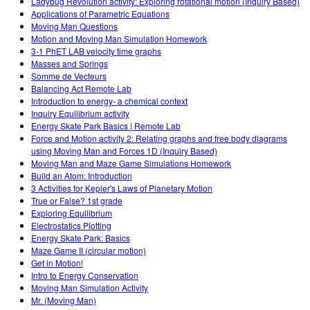
Ladybug Revolution activity: Exploring rotational motion (Inquiry Based)
Applications of Parametric Equations
Moving Man Questions
Motion and Moving Man Simulation Homework
3-1 PhET LAB velocity time graphs
Masses and Springs
Somme de Vecteurs
Balancing Act Remote Lab
Introduction to energy- a chemical context
Inquiry Equilibrium activity
Energy Skate Park Basics | Remote Lab
Force and Motion activity 2: Relating graphs and free body diagrams
using Moving Man and Forces 1D (Inquiry Based)
Moving Man and Maze Game Simulations Homework
Build an Atom: Introduction
3 Activities for Kepler's Laws of Planetary Motion
True or False? 1st grade
Exploring Equilibrium
Electrostatics Plotting
Energy Skate Park: Basics
Maze Game II (circular motion)
Get in Motion!
Intro to Energy Conservation
Moving Man Simulation Activity
Mr. (Moving Man)