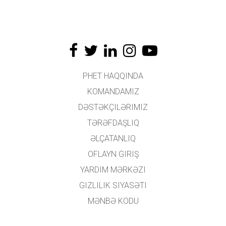
PHET HAQQINDA
KOMANDAMIZ
DƏSTƏKÇILƏRIMIZ
TƏRƏFDAŞLIQ
ƏLÇATANLIQ
OFLAYN GIRIŞ
YARDIM MƏRKƏZI
GIZLILIK SIYASƏTI
MƏNBƏ KODU
LISENZIYALAŞDIRMA