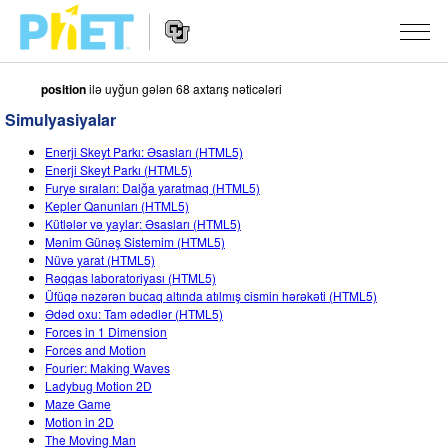
position
ilə uyğun gələn 68 axtarış nəticələri
PhET
vebsaytında
Simulyasiyalar
axtarın
Vebsayt
SIMULYASIYALAR
Enerji Skeyt Parkı: Əsasları (HTML5)
naviqasiyası
Enerji Skeyt Parkı (HTML5)
Bütün Simulyasiyalar
Furye sıraları: Dalğa yaratmaq (HTML5)
STUDIO
Kepler Qanunları (HTML5)
Kütlələr və yaylar: Əsasları (HTML5)
Fizika
About Studio
TƏDRIS
Mənim Günəş Sistemim (HTML5)
Nüvə yarat (HTML5)
Riyaziyyat
Customizable Sims
Fəaliyyətləri Gözdən Keçirin
ARAŞDIRMA
Rəqqas laboratoriyası (HTML5)
Üfüqə nəzərən bucaq altında atılmış cismin hərəkəti (HTML5)
Kimya
Start a Free Trial
Fəaliyyətlərinizi Paylaşın
TƏŞƏBBÜSLƏR
Ədəd oxu: Tam ədədlər (HTML5)
Forces in 1 Dimension
Yer Elmləri
Purchase a License
Activity Contribution Guidelines
İnklüziv Dizayn
DAXIL OLUN/QEYDIYYATDAN KEÇIN
Forces and Motion
Fourier: Making Waves
Biologiya
Virtual Təlimlər
PhET Qlobal
Ladybug Motion 2D
Maze Game
DAXIL OLUN/QEYDIYYATDAN KEÇIN
Tərcümə Olunmuş Simulyasiyalar
Professional Learning with PhET
Data Fluency
Motion in 2D
The Moving Man