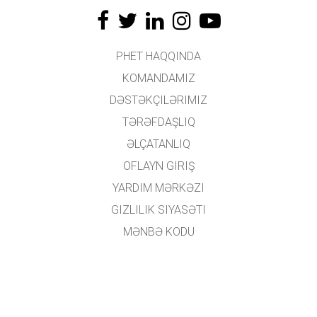
PHET HAQQINDA
KOMANDAMIZ
DƏSTƏKÇILƏRIMIZ
TƏRƏFDAŞLIQ
ƏLÇATANLIQ
OFLAYN GIRIŞ
YARDIM MƏRKƏZI
GIZLILIK SIYASƏTI
MƏNBƏ KODU
LISENZIYALAŞDIRMA
TƏRCÜMƏÇILƏR ÜÇÜN
ƏLAQƏ