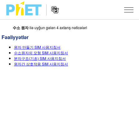
수소 원자
ilə uyğun gələn 4 axtarış nəticələri
PhET
vebsaytında
Fəaliyyətlər
axtarın
Vebsayt
SIMULYASIYALAR
원자 만들기 SIM 사용지침서
naviqasiyası
수소원자의 모형 SIM 사용지침서
Bütün Simulyasiyalar
분자구조(기초) SIM 사용지침서
STUDIO
원자간 상호작용 SIM 사용지침서
Fizika
About Studio
TƏDRIS
Riyaziyyat
Customizable Sims
Fəaliyyətləri Gözdən Keçirin
ARAŞDIRMA
Kimya
Start a Free Trial
Fəaliyyətlərinizi Paylaşın
TƏŞƏBBÜSLƏR
Yer Elmləri
Purchase a License
Activity Contribution Guidelines
İnklüziv Dizayn
DAXIL OLUN/QEYDIYYATDAN KEÇIN
Biologiya
Virtual Təlimlər
PhET Qlobal
DAXIL OLUN/QEYDIYYATDAN KEÇIN
Tərcümə Olunmuş Simulyasiyalar
Professional Learning with PhET
Data Fluency