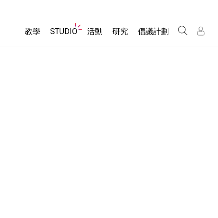
Website
教學
STUDIO
活動
研究
倡議計劃
Navigation
About Studio
所有模擬教材
瀏覽活動
包容性輔助設計
/
/
Customizable Sims
分享您的活動
PhET 全球社群
物理
Start a Free Trial
Activity Contribution Guidelines
Data Fluency
數學
Purchase a License
Virtual Workshops
DEIB in STEM Ed
化學
Professional Learning with PhET
SceneryStack OSE
地球科學
Teaching with PhET
Impact Report
生物
翻譯教學主題
Customizable Sims