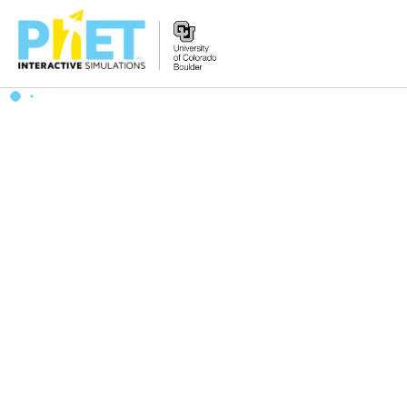
搜
尋
PhET
網
站