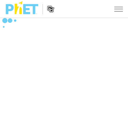
搜
尋
PhET
Website
教學
網
Navigation
站
所有模擬教材
STUDIO
About Studio
活動
物理
Customizable Sims
數學
瀏覽活動
研究
Start a Free Trial
化學
分享您的活動
倡議計劃
Purchase a License
地球科學
Activity Contribution Guidelines
包容性輔助設計
登入 / 註冊
生物
Virtual Workshops
PhET 全球社群
登入 / 註冊
Professional Learning with PhET
翻譯教學主題
Data Fluency