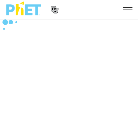
搜
尋
PhET
Website
教學
網
Navigation
站
所有模擬教材
STUDIO
About Studio
活動
物理
Customizable Sims
數學
瀏覽活動
研究
Start a Free Trial
化學
分享您的活動
倡議計劃
Purchase a License
地球科學
Activity Contribution Guidelines
包容性輔助設計
登入 / 註冊
生物
Virtual Workshops
PhET 全球社群
登入 / 註冊
Professional Learning with PhET
翻譯教學主題
Data Fluency