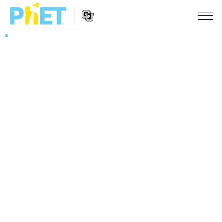
搜
尋
PhET
Website
教學
網
Navigation
站
所有模擬教材
STUDIO
About Studio
活動
物理
Customizable Sims
數學
瀏覽活動
研究
Start a Free Trial
化學
分享您的活動
倡議計劃
Purchase a License
地球科學
Activity Contribution Guidelines
包容性輔助設計
登入 / 註冊
生物
Virtual Workshops
PhET 全球社群
登入 / 註冊
Professional Learning with PhET
翻譯教學主題
Data Fluency