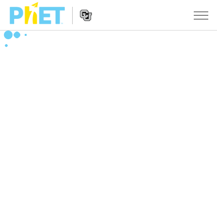
搜
尋
PhET
Website
教學
網
Navigation
站
所有模擬教材
STUDIO
About Studio
活動
物理
Customizable Sims
數學
瀏覽活動
研究
Start a Free Trial
化學
分享您的活動
倡議計劃
Purchase a License
地球科學
Activity Contribution Guidelines
包容性輔助設計
登入 / 註冊
生物
Virtual Workshops
PhET 全球社群
登入 / 註冊
Professional Learning with PhET
翻譯教學主題
Data Fluency