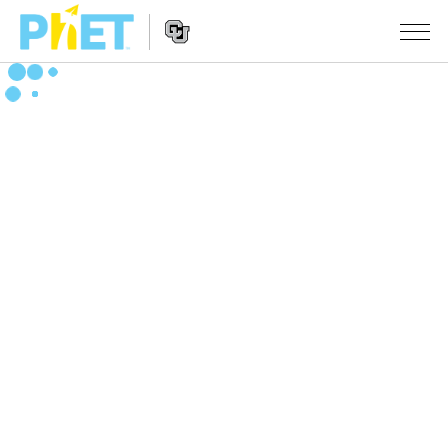
搜
尋
PhET
Website
教學
網
Navigation
站
所有模擬教材
STUDIO
About Studio
活動
物理
Customizable Sims
數學
瀏覽活動
研究
Start a Free Trial
化學
分享您的活動
倡議計劃
Purchase a License
地球科學
Activity Contribution Guidelines
包容性輔助設計
登入 / 註冊
生物
Virtual Workshops
PhET 全球社群
登入 / 註冊
Professional Learning with PhET
翻譯教學主題
Data Fluency