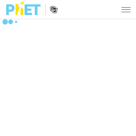
搜
尋
PhET
Website
教學
網
Navigation
站
所有模擬教材
STUDIO
About Studio
活動
物理
Customizable Sims
數學
瀏覽活動
研究
Start a Free Trial
化學
分享您的活動
倡議計劃
Purchase a License
地球科學
Activity Contribution Guidelines
包容性輔助設計
登入 / 註冊
生物
Virtual Workshops
PhET 全球社群
登入 / 註冊
Professional Learning with PhET
翻譯教學主題
Data Fluency