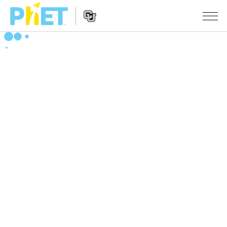
搜
尋
PhET
Website
教學
網
Navigation
站
所有模擬教材
STUDIO
About Studio
活動
物理
Customizable Sims
數學
瀏覽活動
研究
Start a Free Trial
化學
分享您的活動
倡議計劃
Purchase a License
地球科學
Activity Contribution Guidelines
包容性輔助設計
登入 / 註冊
生物
Virtual Workshops
PhET 全球社群
登入 / 註冊
Professional Learning with PhET
翻譯教學主題
Data Fluency