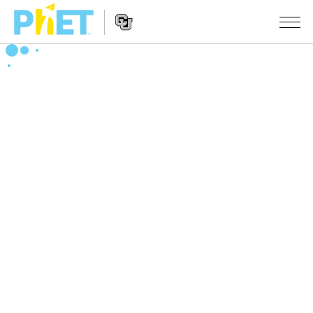
搜
尋
PhET
Website
教學
網
Navigation
站
所有模擬教材
STUDIO
About Studio
活動
物理
Customizable Sims
數學
瀏覽活動
研究
Start a Free Trial
化學
分享您的活動
倡議計劃
Purchase a License
地球科學
Activity Contribution Guidelines
包容性輔助設計
登入 / 註冊
生物
Virtual Workshops
PhET 全球社群
登入 / 註冊
Professional Learning with PhET
翻譯教學主題
Data Fluency