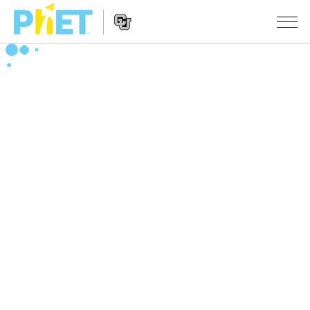
搜
尋
PhET
Website
教學
網
Navigation
站
所有模擬教材
STUDIO
About Studio
活動
物理
Customizable Sims
數學
瀏覽活動
研究
Start a Free Trial
化學
分享您的活動
倡議計劃
Purchase a License
地球科學
Activity Contribution Guidelines
包容性輔助設計
登入 / 註冊
生物
Virtual Workshops
PhET 全球社群
登入 / 註冊
Professional Learning with PhET
翻譯教學主題
Data Fluency