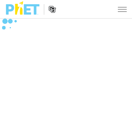
搜
尋
PhET
Website
教學
網
Navigation
站
所有模擬教材
STUDIO
About Studio
活動
物理
Customizable Sims
數學
瀏覽活動
研究
Start a Free Trial
化學
分享您的活動
倡議計劃
Purchase a License
地球科學
Activity Contribution Guidelines
包容性輔助設計
登入 / 註冊
生物
Virtual Workshops
PhET 全球社群
登入 / 註冊
Professional Learning with PhET
翻譯教學主題
Data Fluency