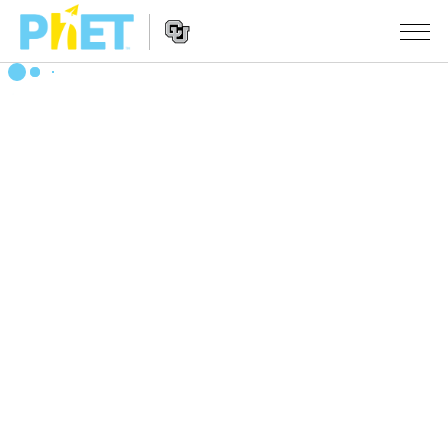
搜
尋
PhET
Website
教學
網
Navigation
站
所有模擬教材
STUDIO
About Studio
活動
物理
Customizable Sims
數學
瀏覽活動
研究
Start a Free Trial
化學
分享您的活動
倡議計劃
Purchase a License
地球科學
Activity Contribution Guidelines
包容性輔助設計
登入 / 註冊
生物
Virtual Workshops
PhET 全球社群
登入 / 註冊
Professional Learning with PhET
翻譯教學主題
Data Fluency