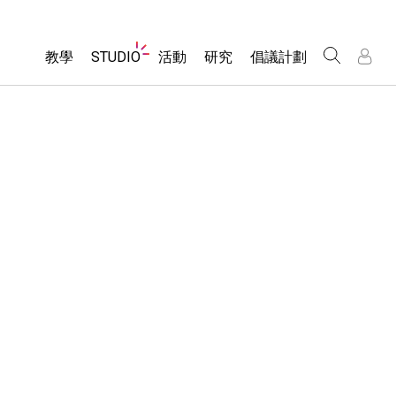
Website
教學
STUDIO
活動
研究
倡議計劃
Navigation
About Studio
所有模擬教材
瀏覽活動
包容性輔助設計
/
/
Customizable Sims
分享您的活動
PhET 全球社群
物理
Start a Free Trial
Activity Contribution Guidelines
Data Fluency
數學
Purchase a License
Virtual Workshops
DEIB in STEM Ed
化學
Professional Learning with PhET
SceneryStack OSE
地球科學
Teaching with PhET
Impact Report
生物
翻譯教學主題
Customizable Sims