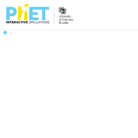
搜
尋
PhET
網
站