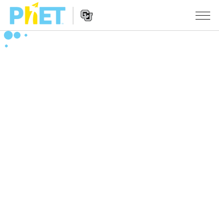
搜
尋
PhET
Website
教學
網
Navigation
站
所有模擬教材
STUDIO
About Studio
活動
物理
Customizable Sims
數學
瀏覽活動
研究
Start a Free Trial
化學
分享您的活動
倡議計劃
Purchase a License
地球科學
Activity Contribution Guidelines
包容性輔助設計
登入 / 註冊
生物
Virtual Workshops
PhET 全球社群
登入 / 註冊
Professional Learning with PhET
翻譯教學主題
Data Fluency