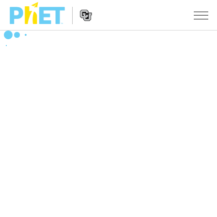
搜
尋
PhET
Website
教學
網
Navigation
站
所有模擬教材
STUDIO
About Studio
活動
物理
Customizable Sims
數學
瀏覽活動
研究
Start a Free Trial
化學
分享您的活動
倡議計劃
Purchase a License
地球科學
Activity Contribution Guidelines
包容性輔助設計
登入 / 註冊
生物
Virtual Workshops
PhET 全球社群
登入 / 註冊
Professional Learning with PhET
翻譯教學主題
Data Fluency