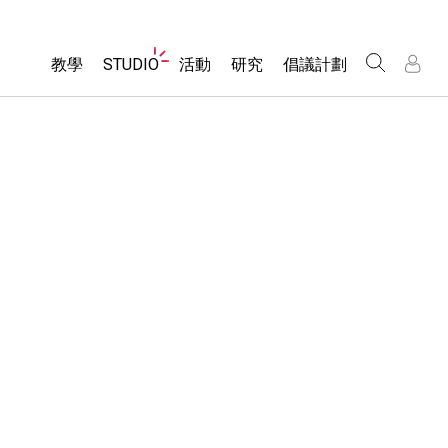
Website
教學
STUDIO
活動
研究
倡議計劃
Navigation
About Studio
所有模擬教材
瀏覽活動
包容性輔助設計
/
/
Customizable Sims
分享您的活動
PhET 全球社群
物理
Start a Free Trial
Activity Contribution Guidelines
Data Fluency
數學
Purchase a License
Virtual Workshops
DEIB in STEM Ed
化學
Professional Learning with PhET
SceneryStack OSE
地球科學
Teaching with PhET
Impact Report
生物
翻譯教學主題
Customizable Sims