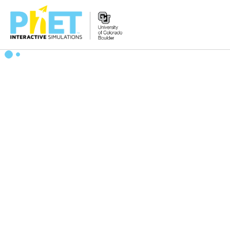
搜
尋
PhET
網
站