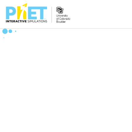
搜
尋
PhET
網
站