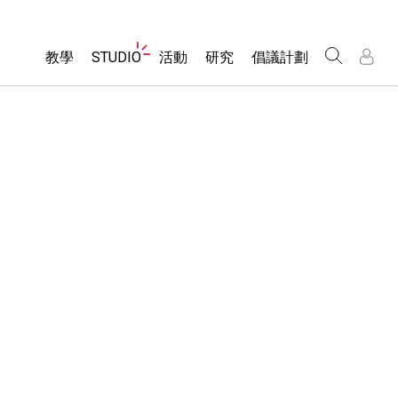
Website
教學
STUDIO
活動
研究
倡議計劃
Navigation
About Studio
所有模擬教材
瀏覽活動
包容性輔助設計
/
/
Customizable Sims
分享您的活動
PhET 全球社群
物理
Start a Free Trial
Activity Contribution Guidelines
Data Fluency
數學
Purchase a License
Virtual Workshops
DEIB in STEM Ed
化學
Professional Learning with PhET
SceneryStack OSE
地球科學
Teaching with PhET
Impact Report
生物
翻譯教學主題
Customizable Sims