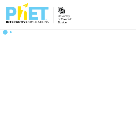
搜
尋
PhET
網
站