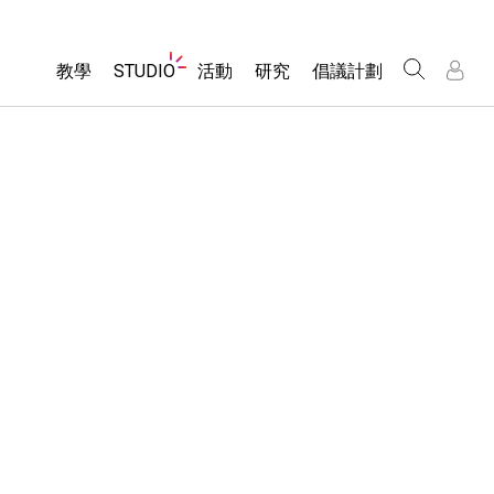
Website
教學
STUDIO
活動
研究
倡議計劃
Navigation
About Studio
所有模擬教材
瀏覽活動
包容性輔助設計
/
/
Customizable Sims
分享您的活動
PhET 全球社群
物理
Start a Free Trial
Activity Contribution Guidelines
Data Fluency
數學
Purchase a License
Virtual Workshops
DEIB in STEM Ed
化學
Professional Learning with PhET
SceneryStack OSE
地球科學
Teaching with PhET
Impact Report
生物
翻譯教學主題
Customizable Sims