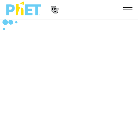
搜
尋
PhET
Website
教學
網
Navigation
站
所有模擬教材
STUDIO
About Studio
活動
物理
Customizable Sims
數學
瀏覽活動
研究
Start a Free Trial
化學
分享您的活動
倡議計劃
Purchase a License
地球科學
Activity Contribution Guidelines
包容性輔助設計
登入 / 註冊
生物
Virtual Workshops
PhET 全球社群
登入 / 註冊
Professional Learning with PhET
翻譯教學主題
Data Fluency