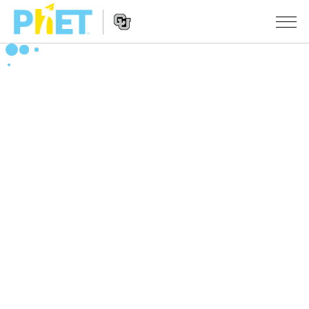
搜
尋
PhET
Website
教學
網
Navigation
站
所有模擬教材
STUDIO
About Studio
活動
物理
Customizable Sims
數學
瀏覽活動
研究
Start a Free Trial
化學
分享您的活動
倡議計劃
Purchase a License
地球科學
Activity Contribution Guidelines
包容性輔助設計
登入 / 註冊
生物
Virtual Workshops
PhET 全球社群
登入 / 註冊
Professional Learning with PhET
翻譯教學主題
Data Fluency