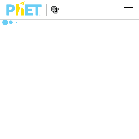
搜
尋
PhET
Website
教學
網
Navigation
站
所有模擬教材
STUDIO
About Studio
活動
物理
Customizable Sims
數學
瀏覽活動
研究
Start a Free Trial
化學
分享您的活動
倡議計劃
Purchase a License
地球科學
Activity Contribution Guidelines
包容性輔助設計
登入 / 註冊
生物
Virtual Workshops
PhET 全球社群
登入 / 註冊
Professional Learning with PhET
翻譯教學主題
Data Fluency